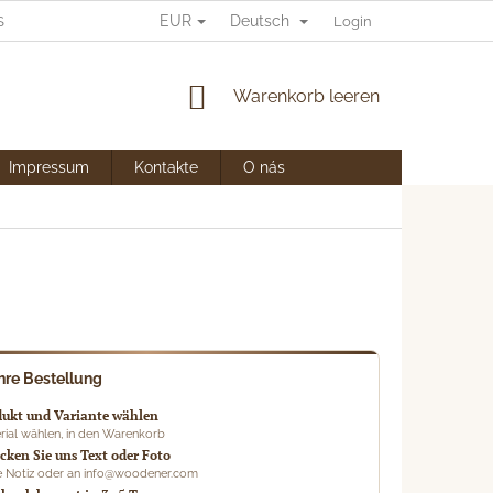
EUR
Deutsch
SOBNÍCH ÚDAJŮ
Login
WARENKORB
Warenkorb leeren
Impressum
Kontakte
O nás
Ihre Bestellung
dukt und Variante wählen
rial wählen, in den Warenkorb
cken Sie uns Text oder Foto
ie Notiz oder an info@woodener.com