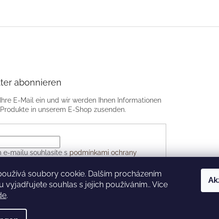
ter abonnieren
Ihre E-Mail ein und wir werden Ihnen Informationen
 Produkte in unserem E-Shop zusenden.
 e-mailu souhlasíte s
podmínkami ochrany
 údajů
používá soubory cookie. Dalším procházením
Ak
 vyjadřujete souhlas s jejich používáním.. Více
LDEN
de
.