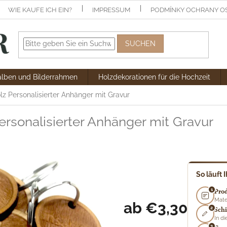
WIE KAUFE ICH EIN?
IMPRESSUM
PODMÍNKY OCHRANY O
SUCHEN
alben und Bilderrahmen
Holzdekorationen für die Hochzeit
olz
Personalisierter Anhänger mit Gravur
ersonalisierter Anhänger mit Gravur
So läuft 
1
Pro
Mate
ab
€3,30
2
Schi
In d
Verkaufspreis:
3