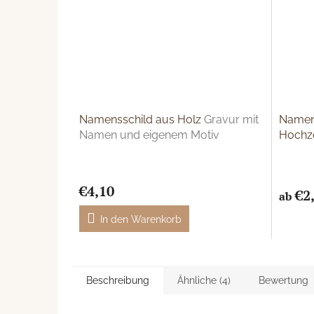
Namensschild aus Holz
Gravur mit
Namens
Namen und eigenem Motiv
Hochze
Gäste 
€4,10
€2
ab
In den Warenkorb
Beschreibung
Ähnliche (4)
Bewertung