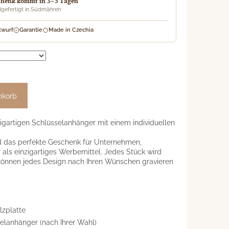
chenk kommt in 3–5 Tagen
gefertigt in Südmähren
twurf
Garantie
Made in Czechia
nkorb
zigartigen Schlüsselanhänger mit einem individuellen
d das perfekte Geschenk für Unternehmen,
r als einzigartiges Werbemittel. Jedes Stück wird
e können jedes Design nach Ihren Wünschen gravieren
zplatte
lanhänger (nach Ihrer Wahl)