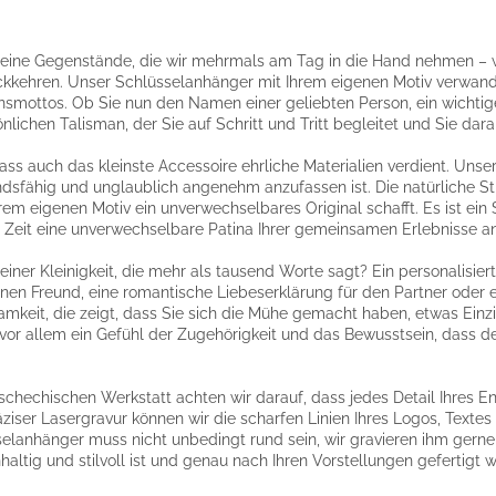
leine Gegenstände, die wir mehrmals am Tag in die Hand nehmen –
ückkehren. Unser Schlüsselanhänger mit Ihrem eigenen Motiv verwand
ensmottos. Ob Sie nun den Namen einer geliebten Person, ein wichti
lichen Talisman, der Sie auf Schritt und Tritt begleitet und Sie daran 
ass auch das kleinste Accessoire ehrliche Materialien verdient. Un
ndsfähig und unglaublich angenehm anzufassen ist. Die natürliche St
rem eigenen Motiv ein unverwechselbares Original schafft. Es ist ein 
 Zeit eine unverwechselbare Patina Ihrer gemeinsamen Erlebnisse a
iner Kleinigkeit, die mehr als tausend Worte sagt? Ein personalisier
 einen Freund, eine romantische Liebeserklärung für den Partner ode
samkeit, die zeigt, dass Sie sich die Mühe gemacht haben, etwas Ein
vor allem ein Gefühl der Zugehörigkeit und das Bewusstsein, dass d
tschechischen Werkstatt achten wir darauf, dass jedes Detail Ihres E
er Lasergravur können wir die scharfen Linien Ihres Logos, Textes o
selanhänger muss nicht unbedingt rund sein, wir gravieren ihm gerne
altig und stilvoll ist und genau nach Ihren Vorstellungen gefertigt 