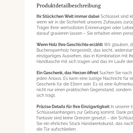
Produktdetailbeschreibung
Ihr Stückchen Welt immer dabei
Schlüssel sind k
wenn wir in die Sicherheit unseres Zuhauses zur
Träger Ihrer wertvollsten Erinnerungen oder Leb
darauf gravieren lassen – Sie erhalten einen persön
Wenn Holz Ihre Geschichte erzählt
Wir glauben, d
Buchensperrholz hergestellt, das leicht, widersta
einzigartiges Aussehen, das in Kombination mit Ih
Handtasche mit sich tragen und das im Laufe der
Ein Geschenk, das Herzen öffnet
Suchen Sie nach e
jeden Anlass. Es kann eine lustige Nachricht für
Geschenk für die Eltern sein. Es ist eine Aufmerk
nicht nur einen praktischen Gegenstand, sondern 
sich trägt.
Präzise Details für Ihre Einzigartigkeit
In unserer 
Schlüsselanhängers zur Geltung kommt. Dank präzis
Fantasie sind keine Grenzen gesetzt – der Schlüs
Sie ein ehrliches Stück Handwerkskunst, das nachh
die Tür aufschließen.