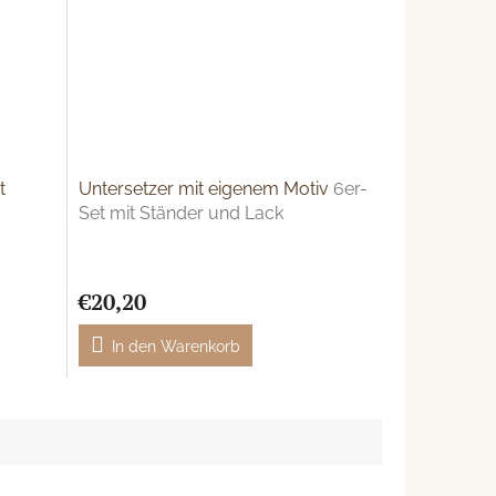
t
Untersetzer mit eigenem Motiv
6er-
Set mit Ständer und Lack
biläum
n
€20,20
In den Warenkorb