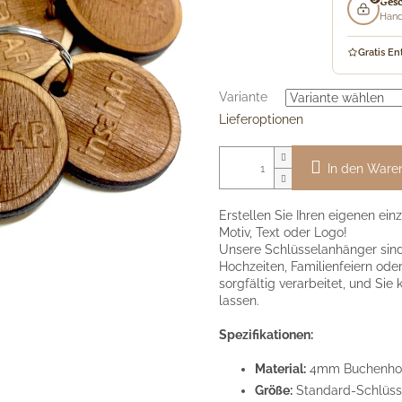
Ges
Hand
Gratis En
Variante
Lieferoptionen
In den Ware
Erstellen Sie Ihren eigenen ein
Motiv, Text oder Logo!
Unsere Schlüsselanhänger sin
Hochzeiten, Familienfeiern ode
sorgfältig verarbeitet, und Si
lassen.
Spezifikationen:
Material:
4mm Buchenhol
Größe:
Standard-Schlüsse