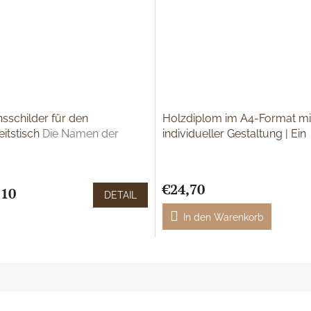
schilder für den
Holzdiplom im A4-Format mi
itstisch
Die Namen der
individueller Gestaltung | Ein
und die Schriftart der Gravur
originelles Geschenk zum Ju
Eigene Grafiken und Gravure
€24,70
,10
DETAIL
In den Warenkorb