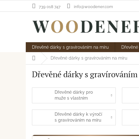
Přejít
739 018 747
info@woodener.com
na
obsah
Dřevěné dárky s gravírováním na míru
Dřevěné 
Domů
Dřevěné dárky s gravírováním na míru
Dřevěné dárky s gravírováním
Dřevěné dárky pro
muže s vlastním
gravírováním
Dřevěné dárky k výročí
s gravírováním na míru