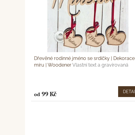
p
d
r
u
o
k
d
t
u
ů
k
t
ů
Dřevěné rodinné jméno se srdíčky | Dekorace
míru | Woodener
Vlastní text a gravírovaná
srdce
DETAI
99 Kč
od