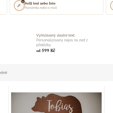
2
Pošli text nebo foto
Poznámka nebo e-mail
Vyřezávaný vlastní text
Personalizovaný nápis na zeď z
překližky
599 Kč
od
edně