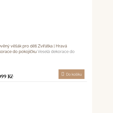
věný věšák pro děti Zvířátka | Hravá
korace do pokojíčku
Veselá dekorace do
tského pokoje
Do košíku
099 Kč