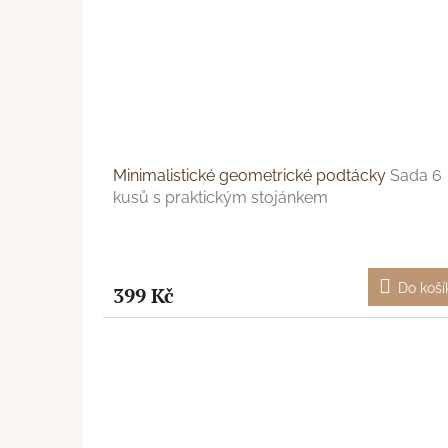
Minimalistické geometrické podtácky
Sada 6
kusů s praktickým stojánkem
Do koší
399 Kč