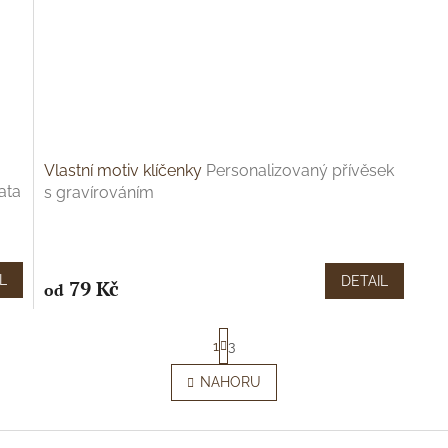
Vlastní motiv klíčenky
Personalizovaný přívěsek
ata
s gravírováním
L
DETAIL
79 Kč
od
S
1
3
t
r
O
NAHORU
á
v
n
l
k
á
o