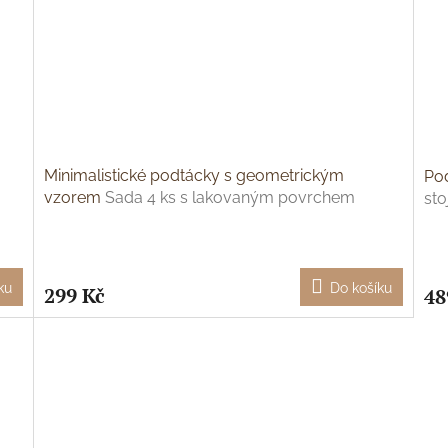
Minimalistické podtácky s geometrickým
Po
vzorem
Sada 4 ks s lakovaným povrchem
st
ku
Do košíku
299 Kč
48