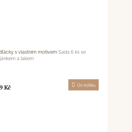
dtácky s vlastním motivem
Sada 6 ks se
ojánkem a lakem
Do košíku
9 Kč