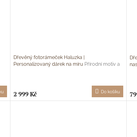
Dřevěný fotorámeček Haluzka |
Dře
Personalizovaný dárek na míru
Přírodní motiv a
nas
gravírovaný text
ult
Průměrné
hodnocení
produktu
ku
Do košíku
2 999 Kč
79
je
5,0
z
5
hvězdiček.