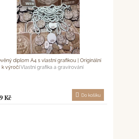
věný diplom A4 s vlastní grafikou | Originální
 k výročí
Vlastní grafika a gravírování
Do košíku
9 Kč