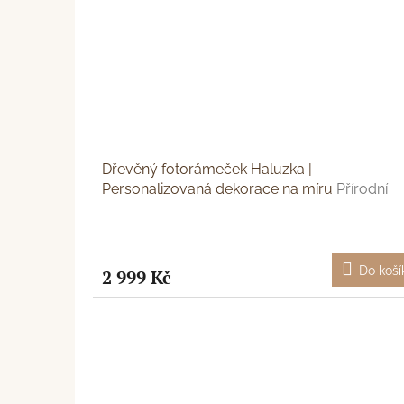
Dřevěný fotorámeček Haluzka |
Personalizovaná dekorace na míru
Přírodní
motiv a vlastní text
Do koší
2 999 Kč