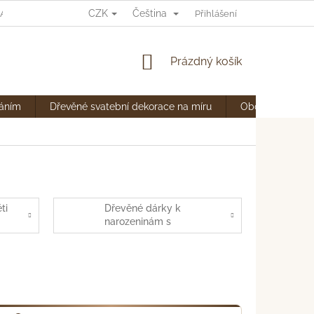
CZK
Čeština
ANY OSOBNÍCH ÚDAJŮ
Přihlášení
NÁKUPNÍ
Prázdný košík
KOŠÍK
váním
Dřevěné svatební dekorace na míru
Obchodní podm
ti
Dřevěné dárky k
narozeninám s
gravírováním | Na míru