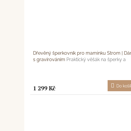
Dřevěný šperkovník pro maminku Strom | Dá
s gravírováním
Praktický věšák na šperky a
gravírování
Do koší
1 299 Kč