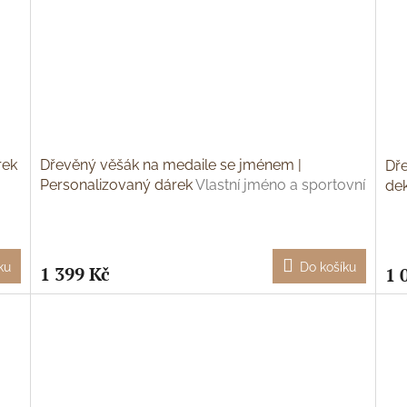
rek
Dřevěný věšák na medaile se jménem |
Dře
Personalizovaný dárek
Vlastní jméno a sportovní
de
motiv
dě
Průměrné
hodnocení
produktu
ku
Do košíku
1 399 Kč
1 
je
5,0
z
5
hvězdiček.