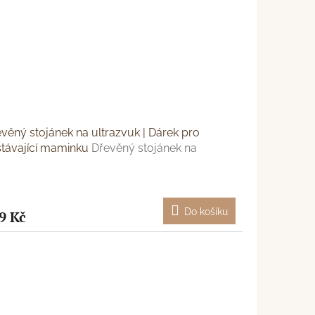
věný stojánek na ultrazvuk | Dárek pro
távající maminku
Dřevěný stojánek na
razvuk | Dárek pro nastávající maminku
Do košíku
9 Kč