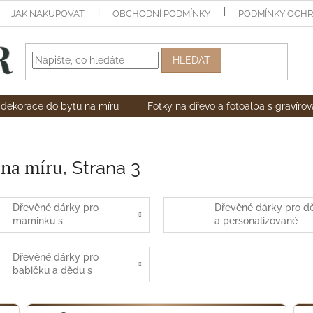
JAK NAKUPOVAT
OBCHODNÍ PODMÍNKY
PODMÍNKY OCHR
HLEDAT
dekorace do bytu na míru
Fotky na dřevo a fotoalba s gravíro
 na míru
, Strana 3
Dřevěné dárky pro
Dřevěné dárky pro dě
maminku s
a personalizované
gravírováním | Na míru
dekorace
Dřevěné dárky pro
babičku a dědu s
osobním věnováním