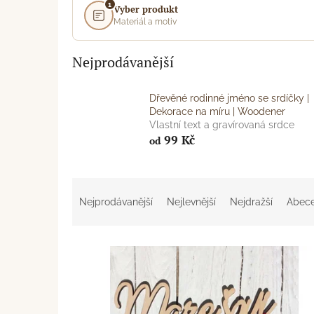
1
Vyber produkt
Materiál a motiv
Nejprodávanější
Dřevěné rodinné jméno se srdíčky |
Dekorace na míru | Woodener
Vlastní text a gravírovaná srdce
99 Kč
od
Ř
a
Nejprodávanější
Nejlevnější
Nejdražší
Abec
z
e
V
n
ý
í
p
p
i
r
s
o