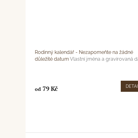
Rodinný kalendář - Nezapomeňte na žádné
důležité datum
Vlastní jména a gravírovaná d
DETAI
79 Kč
od
Z