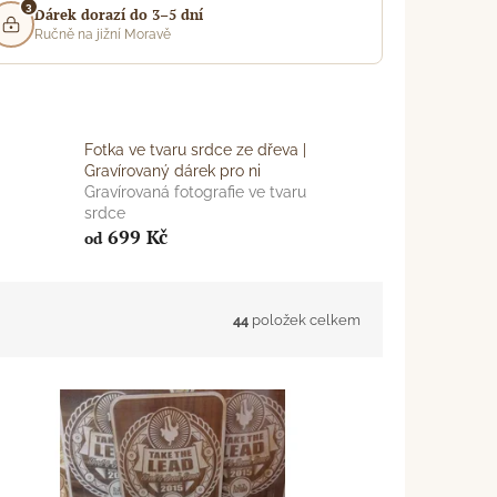
3
Dárek dorazí do 3–5 dní
Ručně na jižní Moravě
Fotka ve tvaru srdce ze dřeva |
Gravírovaný dárek pro ni
Gravírovaná fotografie ve tvaru
srdce
699 Kč
od
44
položek celkem