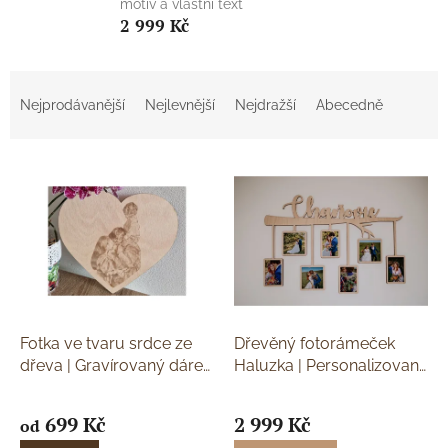
motiv a vlastní text
2 999 Kč
Ř
a
Nejprodávanější
Nejlevnější
Nejdražší
Abecedně
z
e
V
n
ý
í
p
p
i
r
s
o
p
d
r
u
o
k
d
t
Fotka ve tvaru srdce ze
Dřevěný fotorámeček
u
ů
dřeva | Gravírovaný dárek
Haluzka | Personalizovaný
k
pro ni
Gravírovaná
dárek na míru
Přírodní
Průměrné
t
fotografie ve tvaru srdce
motiv a gravírovaný text
hodnocení
699 Kč
2 999 Kč
od
ů
produktu