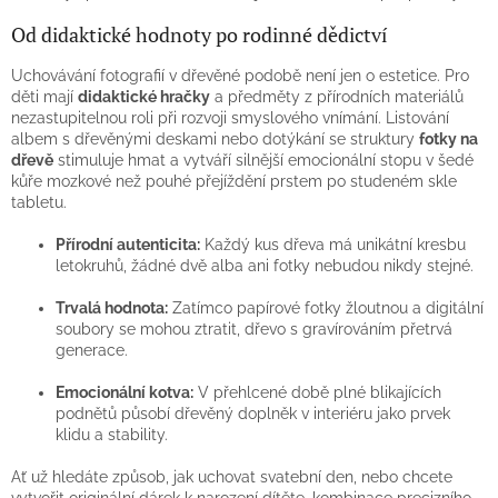
v
k
Od didaktické hodnoty po rodinné dědictví
y
v
Uchovávání fotografií v dřevěné podobě není jen o estetice. Pro
ý
děti mají
didaktické hračky
a předměty z přírodních materiálů
p
nezastupitelnou roli při rozvoji smyslového vnímání. Listování
i
albem s dřevěnými deskami nebo dotýkání se struktury
fotky na
s
dřevě
stimuluje hmat a vytváří silnější emocionální stopu v šedé
u
kůře mozkové než pouhé přejíždění prstem po studeném skle
tabletu.
Přírodní autenticita:
Každý kus dřeva má unikátní kresbu
letokruhů, žádné dvě alba ani fotky nebudou nikdy stejné.
Trvalá hodnota:
Zatímco papírové fotky žloutnou a digitální
soubory se mohou ztratit, dřevo s gravírováním přetrvá
generace.
Emocionální kotva:
V přehlcené době plné blikajících
podnětů působí dřevěný doplněk v interiéru jako prvek
klidu a stability.
Ať už hledáte způsob, jak uchovat svatební den, nebo chcete
vytvořit originální dárek k narození dítěte, kombinace precizního