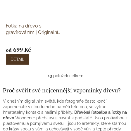
Fotka na dřevo s
gravírováním | Originální
dárek | Woodener
Vlastní
fotka gravírovaná do
699 Kč
od
dřeva
DETAIL
13
položek celkem
O
v
l
Proč svěřit své nejcennější vzpomínky dřevu?
á
d
V dnešním digitálním světě, kde fotografie často končí
a
zapomenuté v cloudu nebo paměti telefonu, se vytrácí
c
hmatatelný kontakt s našimi příběhy.
Dřevěná fotoalba a fotky na
í
dřevo
Woodener představují návrat k podstatě. Jsou protiváhou k
p
plastovému a pomíjivému světu – jsou to artefakty, které stárnou
r
do krásy spolu s vámi a uchovávají v sobě vůni a teplo přírody.