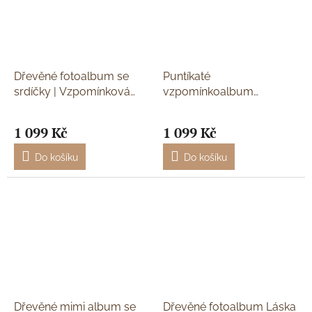
Dřevěné fotoalbum se
Puntíkaté
srdíčky | Vzpomínková
vzpomínkoalbum
kniha na míru
Kroužková
Kroužková vazba A4 a
vazba A4 a gravírovaná
buková překližka
1 099 Kč
1 099 Kč
srdce
Do košíku
Do košíku
Dřevěné mimi album se
Dřevěné fotoalbum Láska