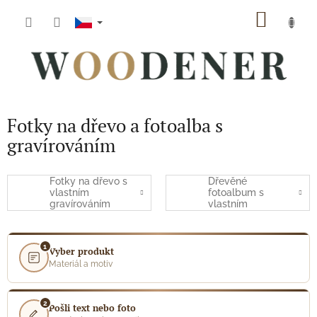
Přejít
NÁKUP
na
obsah
KOŠÍK
Fotky na dřevo a fotoalba s
gravírováním
Fotky na dřevo s
Dřevěné
vlastním
fotoalbum s
gravírováním
vlastním
gravírováním
1
Vyber produkt
Materiál a motiv
2
Pošli text nebo foto