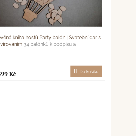
věná kniha hostů Párty balón | Svatební dar s
avírováním
34 balónků k podpisu a
vírování
Do košíku
599 Kč