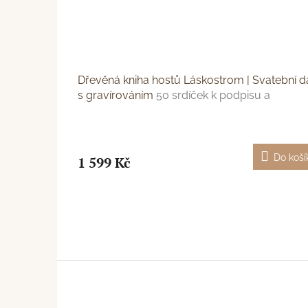
Dřevěná kniha hostů Láskostrom | Svatební d
s gravírováním
50 srdíček k podpisu a
gravírování
Do koší
1 599 Kč
Z
á
p