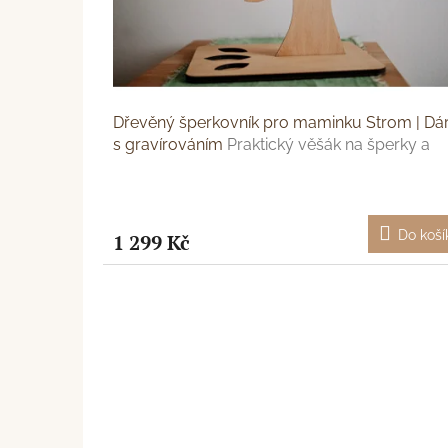
d
t
u
ů
k
t
ů
Dřevěný šperkovník pro maminku Strom | Dá
s gravírováním
Praktický věšák na šperky a
gravírování
Do koší
1 299 Kč