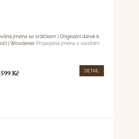
věná jména se srdíčkem | Originální dárek k
ročí | Woodener
Propojená jména s vlastním
ntem
měrné
nocení
duktu
DETAIL
599 Kč
zdiček.