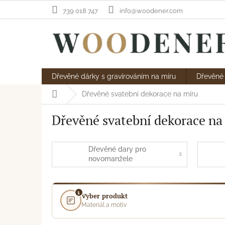
Přejít
739 018 747
info@woodener.com
na
obsah
Dřevěné dárky s gravírováním na míru
Dřevěné 
Domů
Dřevěné svatební dekorace na míru
Dřevěné svatební dekorace na
Dřevěné dary pro
novomanžele
1
Vyber produkt
Materiál a motiv