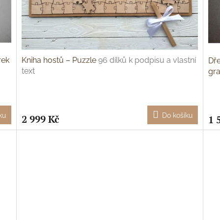
rek
Kniha hostů – Puzzle
96 dílků k podpisu a vlastní
Dře
text
gr
gra
ku
Do košíku
2 999 Kč
1 