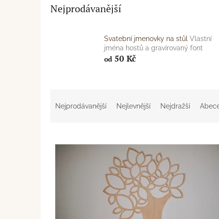
Nejprodávanější
Svatební jmenovky na stůl
Vlastní
jména hostů a gravírovaný font
50 Kč
od
Ř
a
Nejprodávanější
Nejlevnější
Nejdražší
Abec
z
e
V
n
ý
í
p
p
i
r
s
o
p
d
r
u
o
k