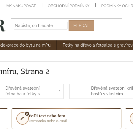
JAK NAKUPOVAT
OBCHODNÍ PODMÍNKY
PODMÍNKY OCHR
HLEDAT
dekorace do bytu na míru
Fotky na dřevo a fotoalba s gravíro
 míru
, Strana 2
Dřevěná svatební
Dřevěná svatební kni
fotoalba a fotky s
hostů s vlastním
gravírováním
gravírováním
2
Pošli text nebo foto
Poznámka nebo e-mail